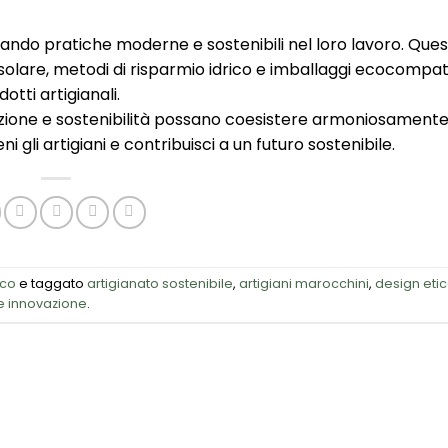
ando pratiche moderne e sostenibili nel loro lavoro. Que
solare, metodi di risparmio idrico e imballaggi ecocompatib
otti artigianali.
zione e sostenibilità possano coesistere armoniosamente
gli artigiani e contribuisci a un futuro sostenibile.
ico
e taggato
artigianato sostenibile
,
artigiani marocchini
,
design eti
 e innovazione
.