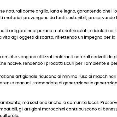
sorse naturali come argilla, lana e legno, garantendo che i l
ti materiali provengono da fonti sostenibili, preservando
, molti artigiani incorporano materiali riciclati e riciclati nell
 vita agli oggetti di scarto, riflettendo un impegno per la
eramiche vengono utilizzati coloranti naturali derivati ​​da 
che nocive, rendendo i prodotti sicuri per l’ambiente e per
orazione artigianale riducono al minimo l’uso di macchinari
ompetenze manuali tramandate di generazione in generazio
ll’ambiente, ma sostiene anche le comunità locali. Preser
tibili, gli artigiani marocchini contribuiscono al benes
culturale.