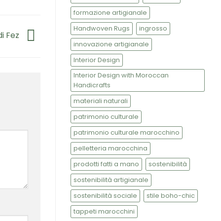
formazione artigianale
Handwoven Rugs
ingrosso
 di Fez
innovazione artigianale
Interior Design
Interior Design with Moroccan
Handicrafts
materiali naturali
patrimonio culturale
patrimonio culturale marocchino
pelletteria marocchina
prodotti fatti a mano
sostenibilità
sostenibilità artigianale
sostenibilità sociale
stile boho-chic
tappeti marocchini