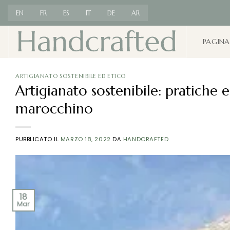
Salta
EN
FR
ES
IT
DE
AR
ai
contenuti
PAGINA
ARTIGIANATO SOSTENIBILE ED ETICO
Artigianato sostenibile: pratiche 
marocchino
PUBBLICATO IL
MARZO 18, 2022
DA
HANDCRAFTED
18
Mar