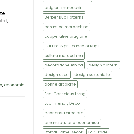
artigiani marocchini
ste
Berber Rug Patterns
ili,
ceramica marocchina
.
cooperative artigiane
Cultural Significance of Rugs
cultura marocchina
decorazione etnica
design d'interni
design etico
design sostenibile
donne artigiane
co
,
economia
Eco-Conscious Living
Eco-Friendly Decor
economia circolare
emancipazione economica
Ethical Home Decor
Fair Trade