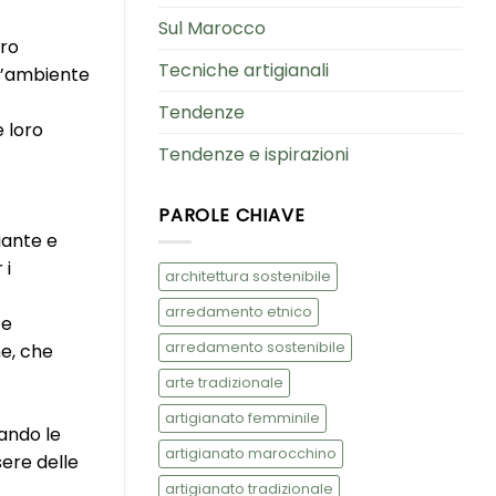
Sul Marocco
oro
Tecniche artigianali
 l’ambiente
Tendenze
e loro
Tendenze e ispirazioni
PAROLE CHIAVE
piante e
 i
architettura sostenibile
arredamento etnico
 e
arredamento sostenibile
ne, che
arte tradizionale
artigianato femminile
vando le
artigianato marocchino
sere delle
artigianato tradizionale