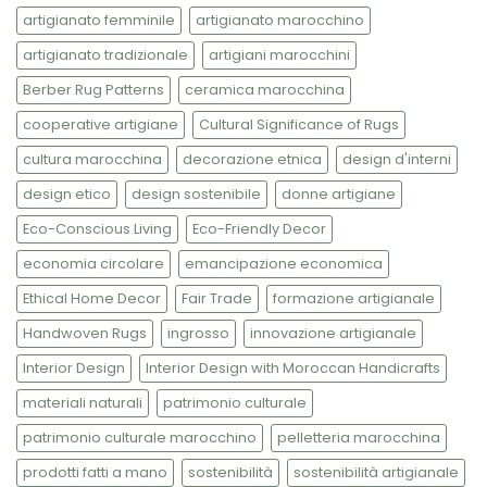
artigianato femminile
artigianato marocchino
artigianato tradizionale
artigiani marocchini
Berber Rug Patterns
ceramica marocchina
cooperative artigiane
Cultural Significance of Rugs
cultura marocchina
decorazione etnica
design d'interni
design etico
design sostenibile
donne artigiane
Eco-Conscious Living
Eco-Friendly Decor
economia circolare
emancipazione economica
Ethical Home Decor
Fair Trade
formazione artigianale
Handwoven Rugs
ingrosso
innovazione artigianale
Interior Design
Interior Design with Moroccan Handicrafts
materiali naturali
patrimonio culturale
patrimonio culturale marocchino
pelletteria marocchina
prodotti fatti a mano
sostenibilità
sostenibilità artigianale