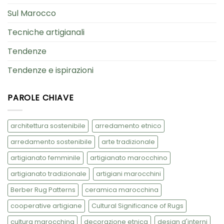
Sul Marocco
Tecniche artigianali
Tendenze
Tendenze e ispirazioni
PAROLE CHIAVE
architettura sostenibile
arredamento etnico
arredamento sostenibile
arte tradizionale
artigianato femminile
artigianato marocchino
artigianato tradizionale
artigiani marocchini
Berber Rug Patterns
ceramica marocchina
cooperative artigiane
Cultural Significance of Rugs
cultura marocchina
decorazione etnica
design d'interni