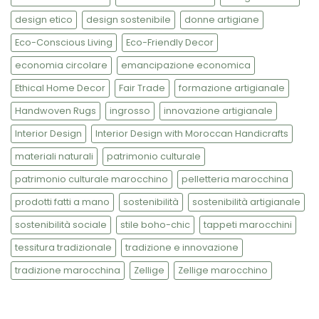
design etico
design sostenibile
donne artigiane
Eco-Conscious Living
Eco-Friendly Decor
economia circolare
emancipazione economica
Ethical Home Decor
Fair Trade
formazione artigianale
Handwoven Rugs
ingrosso
innovazione artigianale
Interior Design
Interior Design with Moroccan Handicrafts
materiali naturali
patrimonio culturale
patrimonio culturale marocchino
pelletteria marocchina
prodotti fatti a mano
sostenibilità
sostenibilità artigianale
sostenibilità sociale
stile boho-chic
tappeti marocchini
tessitura tradizionale
tradizione e innovazione
tradizione marocchina
Zellige
Zellige marocchino