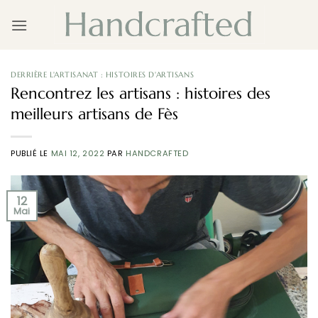
Passer
au
contenu
DERRIÈRE L'ARTISANAT : HISTOIRES D'ARTISANS
Rencontrez les artisans : histoires des
meilleurs artisans de Fès
PUBLIÉ LE
MAI 12, 2022
PAR
HANDCRAFTED
12
Mai